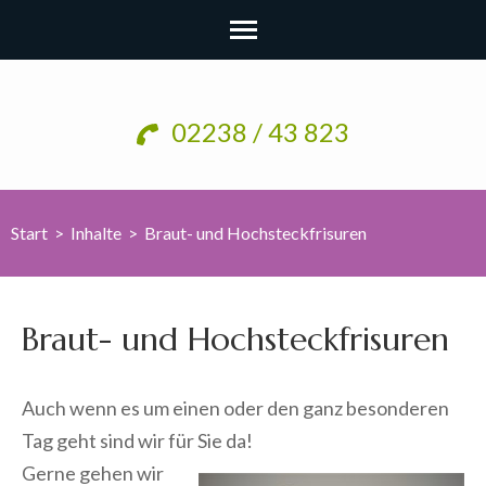
Zum
Inhalt
02238 / 43 823
springen
(Enter
drücken)
Start
>
Inhalte
>
Braut- und Hochsteckfrisuren
Braut- und Hochsteckfrisuren
Auch wenn es um einen oder den ganz besonderen
Tag geht sind wir für Sie da!
Gerne gehen wir